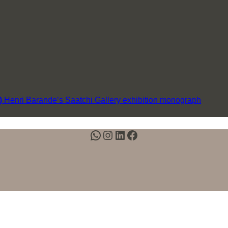
p)
Henri Barande’s Saatchi Gallery exhibition monograph
WhatsApp
Instagram
LinkedIn
Facebook